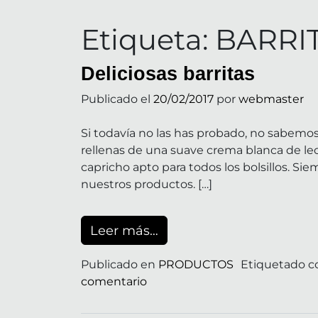
Etiqueta:
BARRI
Deliciosas barritas
Publicado el
20/02/2017
por
webmaster
Si todavía no las has probado, no sabemos
rellenas de una suave crema blanca de lec
capricho apto para todos los bolsillos. Si
nuestros productos. […]
from Deliciosas barritas
Leer más…
Publicado en
PRODUCTOS
Etiquetado 
en Deliciosas barritas
comentario