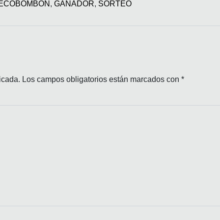
ECOBOMBON
,
GANADOR
,
SORTEO
as
icada.
Los campos obligatorios están marcados con
*