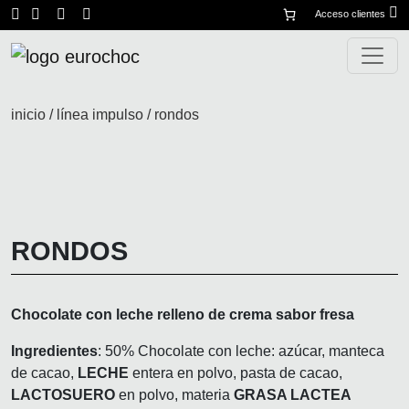
Saltar al contenido
m
Acceso clientes
c
Navegación principal
inicio
/
línea impulso
/ rondos
RONDOS
Chocolate con leche relleno de crema sabor fresa
Ingredientes
: 50% Chocolate con leche: azúcar, manteca
de cacao,
LECHE
entera en polvo, pasta de cacao,
LACTOSUERO
en polvo, materia
GRASA LACTEA