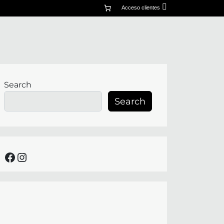
mi
Acceso clientes
cuenta
Search
Search
facebook
instagram